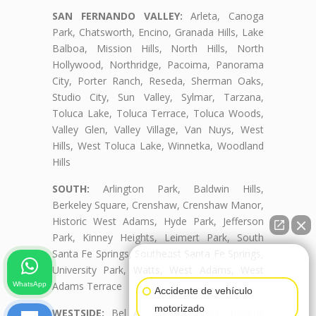
SAN FERNANDO VALLEY:
Arleta, Canoga
Park, Chatsworth, Encino, Granada Hills, Lake
Balboa, Mission Hills, North Hills, North
Hollywood, Northridge, Pacoima, Panorama
City, Porter Ranch, Reseda, Sherman Oaks,
Studio City, Sun Valley, Sylmar, Tarzana,
Toluca Lake, Toluca Terrace, Toluca Woods,
Valley Glen, Valley Village, Van Nuys, West
Hills, West Toluca Lake, Winnetka, Woodland
Hills
SOUTH:
Arlington Park, Baldwin Hills,
Berkeley Square, Crenshaw, Crenshaw Manor,
Historic West Adams, Hyde Park, Jefferson
Park, Kinney Heights, Leimert Park, South
Santa Fe Springs, Southeast Santa Fe Springs,
👋🏼¿Cómo puedo ayudarte?
University Park, Watts, West Adams, West
Adams Terrace
WhatsApp
Accidente de vehículo
motorizado
WESTSIDE:
Bel Air, Beverly Crest, Beverly