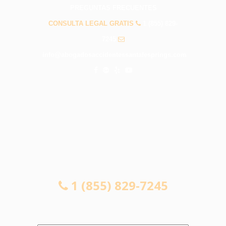
PREGUNTAS FRECUENTES
CONSULTA LEGAL GRATIS
1 (855) 829-
7245
info@abogadosaccidentessantafesprings.com
CONSULTA LEGAL GRATIS
1 (855) 829-7245