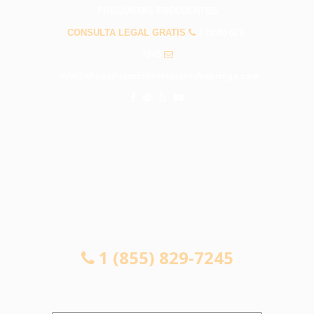
PREGUNTAS FRECUENTES
CONSULTA LEGAL GRATIS
1 (855) 829-
7245
info@abogadosaccidentessantafesprings.com
CONSULTA LEGAL GRATIS
1 (855) 829-7245