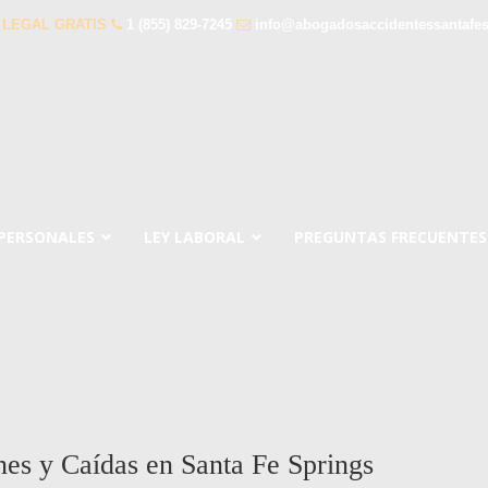
 LEGAL GRATIS
1 (855) 829-7245
info@abogadosaccidentessantafe
 PERSONALES
LEY LABORAL
PREGUNTAS FRECUENTES
es y Caídas en Santa Fe Springs