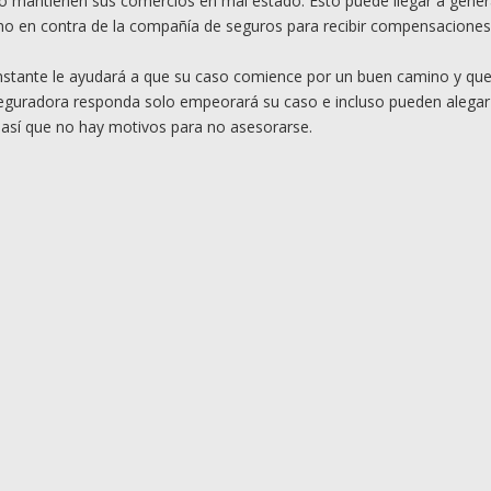
no mantienen sus comercios en mal estado. Esto puede llegar a gener
mo en contra de la compañía de seguros para recibir compensaciones
instante le ayudará a que su caso comience por un buen camino y que
seguradora responda solo empeorará su caso e incluso pueden alegar
 así que no hay motivos para no asesorarse.